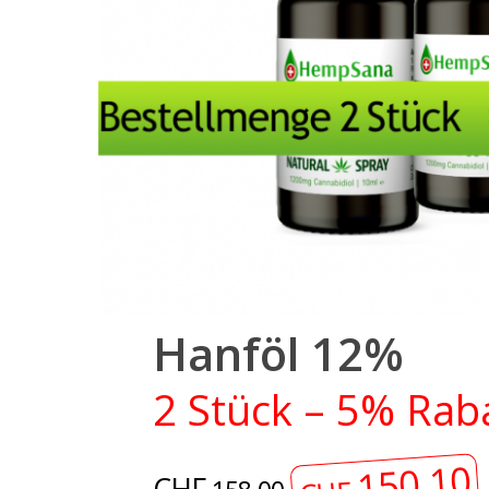
Hanföl 12%
2 Stück – 5% Rab
Hit enter to search or ESC to close
150.10