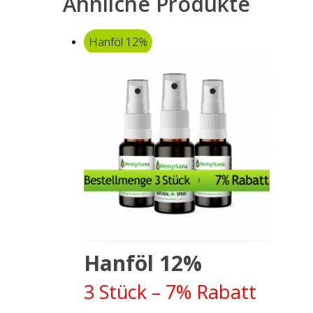
Ähnliche Produkte
Hanföl 12%
Zum Produkt
Hanföl 12%
3 Stück – 7% Rabatt