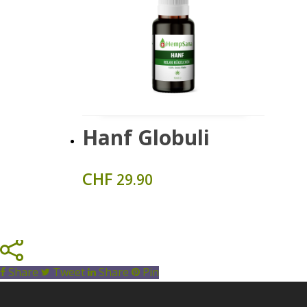
Zum Produkt
Hanf Globuli
CHF
29.90
Share
Tweet
Share
Pin