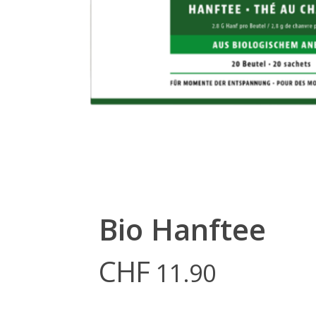
Bio Hanftee
CHF
11.90
Hit enter to search or ESC to close