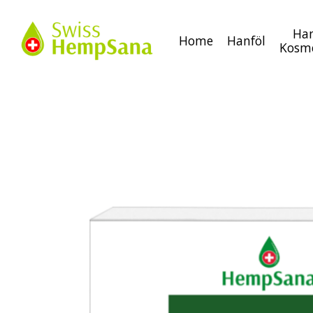
Ha
Home
Hanföl
Kosm